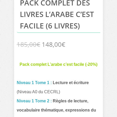
PACK COMPLET DES
LIVRES L’ARABE C’EST
FACILE (6 LIVRES)
Le
Le
185,00
€
148,00
€
prix
prix
Pack complet L’arabe c’est facile (-20%)
initial
actuel
était :
est :
Niveau 1 Tome 1 :
Lecture et écriture
(Niveau A0 du CECRL)
185,00€.
148,00€.
Niveau 1 Tome 2 :
Règles de lecture,
vocabulaire thématique, expressions du