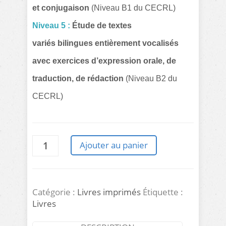
et conjugaison
(Niveau B1 du CECRL)
Niveau 5 :
Étude de textes
variés
bilingues entièrement vocalisés
avec exercices d’expression orale, de
traduction, de rédaction
(Niveau B2 du
CECRL)
quantité
Ajouter au panier
de
PACK
COMPLET
DES
LIVRES
Catégorie :
Livres imprimés
Étiquette :
L'ARABE
Livres
C'EST
FACILE
(6