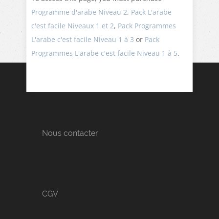
Programme d'arabe Niveau 2
,
Pack L'arabe
c'est facile Niveaux 1 et 2
,
Pack Programmes
L'arabe c'est facile Niveau 1 à 3
or
Pack
Programmes L'arabe c'est facile Niveau 1 à 5
.
Nous contacter
CGV