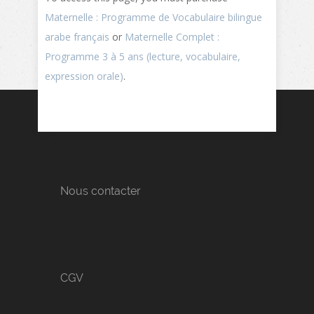
Maternelle : Programme de Vocabulaire bilingue
arabe français
or
Maternelle Complet :
Programme 3 à 5 ans (lecture, vocabulaire,
expression orale)
.
Nous contacter
CGV