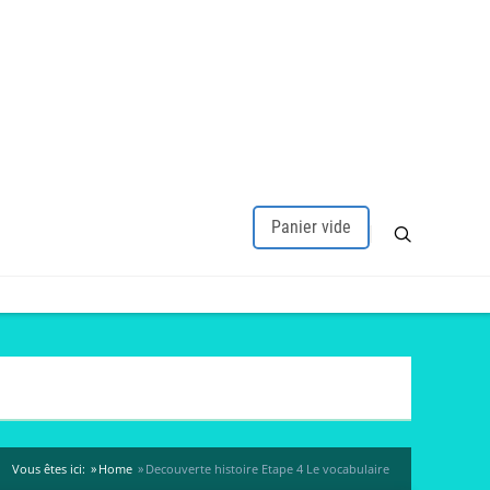
Panier vide
Vous êtes ici:
Home
Decouverte histoire Etape 4 Le vocabulaire